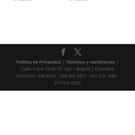
Política de Privacidad
|
Términos y condiciones
|
Calle 118 # 15-55 Of. 102 | Bogotá | Colombia
Teléfonos: 636 0260 - 320 303 5477 - 310 270 1686 -
317 315 0235